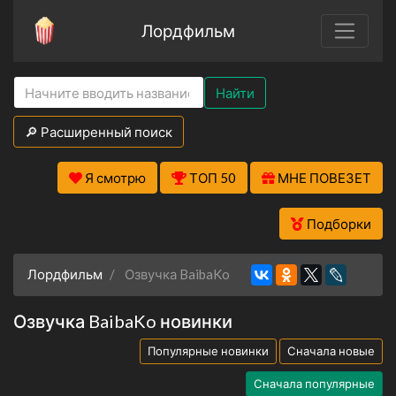
Лордфильм
Найти
🔎 Расширенный поиск
Я смотрю
ТОП 50
МНЕ ПОВЕЗЕТ
Подборки
Лордфильм
Озвучка BaibaKo
Озвучка BaibaKo новинки
Популярные новинки
Сначала новые
Сначала популярные